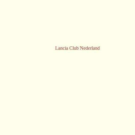
Lancia Club Nederland is er voor bezitters en liefhebbers van Lan
Er zijn geen beperkingen inzake leeftijd of model. U hoeft zelfs ni
Lancia te bezitten om lid te kunnen worden.